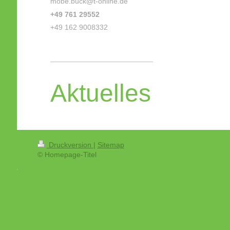
mobe.buck@t-online.de
+49 761 29552
+49 162 9008332
Aktuelles
Druckversion
|
Sitemap
© Homepage-Titel